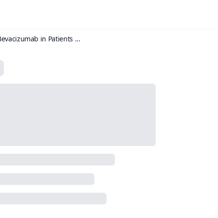
Effect of Nivolumab vs Bevacizumab in Patients With Recurrent Glioblastoma