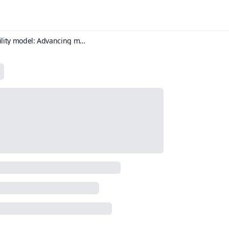
AI-powered CRM capability model: Advancing marketing ambidexterity, profitability and competitive performance