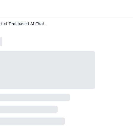
An analysis of the Impact of Text-based AI Chatbot on Consumer Purchase Intentions in Online Shopping Platforms